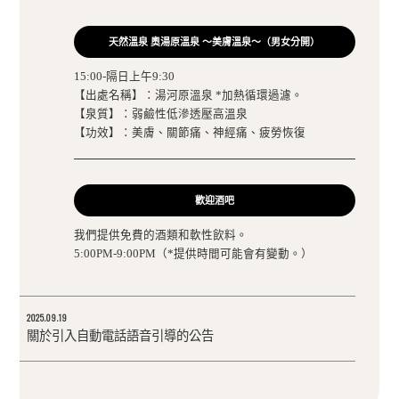
天然溫泉 奧湯原溫泉 ～美膚溫泉～（男女分開）
15:00-隔日上午9:30
【出處名稱】：湯河原溫泉 *加熱循環過濾。
【泉質】：弱鹼性低滲透壓高溫泉
【功效】：美膚、關節痛、神經痛、疲勞恢復
歡迎酒吧
我們提供免費的酒類和軟性飲料。
5:00PM-9:00PM（*提供時間可能會有變動。）
2025.09.19
關於引入自動電話語音引導的公告