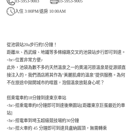
03-5953-9003
03-5953-9005
入住 3:00PM/退房 10:00AM
從池袋站20a步行約5分鐘！
距離JR、西武線、地鐵等多條線路交叉的池袋站步行即可到達。
<br>位置非常方便♪
此外，池袋為數不多的天然溫泉之一的奧湯河原溫泉是從源頭直
接注入的，我們酒店將其作為“美麗肌膚的溫泉”提供服務。為何
不在旅途中拋開城市的喧囂，泡個溫泉放鬆身心呢？
搭乘電車約18分鐘到達東京車站
<br>搭乘電車約8分鐘即可到達後樂園站[距離東京巨蛋最近的車
站]
<br>搭電車到埼玉超級競技場約30分鐘
<br>搭火車約 45 分鐘即可到達貝盧納圓頂，無需轉乘