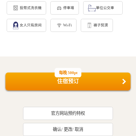
投幣式洗衣機
停車場
單位公交車
女人只有房间
Wi-Fi
褲子熨燙
每晚 500pt
住宿预订
官方网站预约特权
确认/ 更改/ 取消