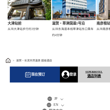
大津站前
滋贺・草津国道1号沿
南彦根
从JR大津站步行约3分钟
从JR东海道本线草津站东口乘车
从JR南彦
约4分钟
滋贺・长滨天然温泉 超级酒店
现在预订
登录
酒店列表
JP
EN