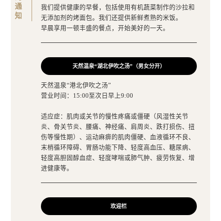
我们提供健康的早餐，包括使用有机蔬菜制作的沙拉和
无添加剂的烤面包。我们还提供新鲜煮熟的米饭。
早晨享用一顿丰盛的餐点，开始美好的一天。
天然温泉“湖北伊吹之汤”（男女分开）
天然温泉“港北伊吹之汤”
营业时间：15:00至次日早上9:00
适应症：肌肉或关节的慢性疼痛或僵硬（风湿性关节
炎、骨关节炎、腰痛、神经痛、肩周炎、跌打损伤、扭
伤等慢性期）、运动麻痹的肌肉僵硬、血液循环不良、
末梢循环障碍、胃肠功能下降、轻度高血压、糖尿病、
轻度高胆固醇血症、轻度哮喘或肺气肿、疲劳恢复、增
进健康等。
欢迎栏