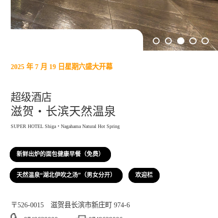
1
2
3
4
5
2025 年 7 月 19 日星期六盛大开幕
超级酒店
滋贺・长滨天然温泉
SUPER HOTEL Shiga・Nagahama Natural Hot Spring
新鲜出炉的面包健康早餐（免费）
天然温泉“湖北伊吹之汤”（男女分开）
欢迎栏
〒526-0015
滋贺县长滨市新庄町 974-6